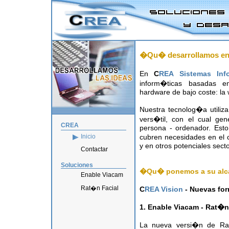
�Qu� desarrollamos e
En
C
REA Sistemas Inf
inform�ticas basadas en
hardware de bajo coste: l
Nuestra tecnolog�a utiliz
vers�til, con el cual ge
CREA
persona - ordenador. Esto
cubren necesidades en el 
Inicio
y en otros potenciales sect
Contactar
Soluciones
�Qu� ponemos a su alc
Enable Viacam
Rat�n Facial
C
REA Vision
- Nuevas for
1. Enable Viacam - Rat�n
La nueva versi�n de Ra