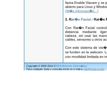
llama Enable Viacam y se 
abierto para Linux y Windo
(M�s informaci�n...)
2. R
at�n Facial
- Rat�n 
Con Rat�n Facial contro
distancia mediante lig
cabeza, sin usar las man
cables, sensores u otros ac
Con este sistema de visi�n 
se funden en la webcam. L
con movilidad limitada en 
Copyright © 2003-2014 C
REA Sistemes Inform�tics
Para cualquier duda o consulta envie un e-mail a:
info@crea-si.com