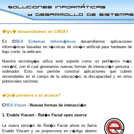
�Qu� desarrollamos en CREA?
En
C
REA Sistemas Inform�ticos
desarrollamos aplicaciones
inform�ticas basadas en t�cnicas de visi�n artificial para hardware de
bajo coste: la webcam.
Nuestra tecnolog�a utiliza este soporte como un perif�rico m�s
vers�til, con el cual generamos nuevas formas de interacci�n persona -
ordenador. Esto nos permite construir aplicaciones que cubren
necesidades en el campo de la educaci�n, la discapacidad y en otros
potenciales sectores.
�Qu� ponemos a su alcance?
C
REA Vision
- Nuevas formas de interacci�n
1. Enable Viacam - Rat�n Facial open source
La nueva versi�n de Rat�n Facial ahora se llama
Enable Viacam y se proporciona en c�digo abierto