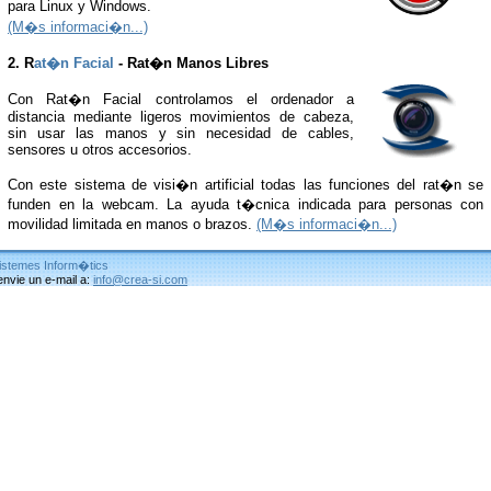
para Linux y Windows.
(M�s informaci�n...)
2. R
at�n Facial
- Rat�n Manos Libres
Con Rat�n Facial controlamos el ordenador a
distancia mediante ligeros movimientos de cabeza,
sin usar las manos y sin necesidad de cables,
sensores u otros accesorios.
Con este sistema de visi�n artificial todas las funciones del rat�n se
funden en la webcam. La ayuda t�cnica indicada para personas con
movilidad limitada en manos o brazos.
(M�s informaci�n...)
istemes Inform�tics
envie un e-mail a:
info@crea-si.com